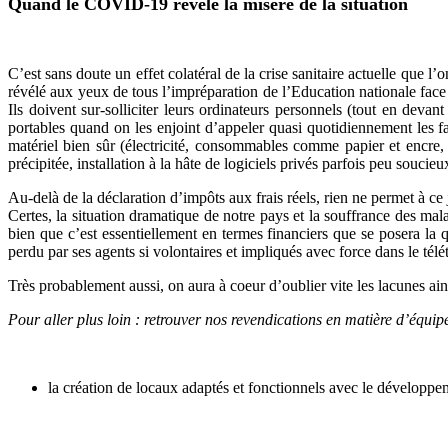
Quand le COVID-19 révèle la misère de la situation
C’est sans doute un effet colatéral de la crise sanitaire actuelle que l’
révélé aux yeux de tous l’impréparation de l’Education nationale face à
Ils doivent sur-solliciter leurs ordinateurs personnels (tout en deva
portables quand on les enjoint d’appeler quasi quotidiennement les fam
matériel bien sûr (électricité, consommables comme papier et encre, 
précipitée, installation
à la hâte
de logiciels privés parfois peu soucie
Au-delà de la déclaration d’impôts aux frais réels, rien ne permet à 
Certes, la situation dramatique de notre pays et la souffrance des mala
bien que c’est essentiellement en termes financiers que se posera 
perdu par ses agents si volontaires et impliqués avec force dans le télét
Très probablement aussi, on aura à coeur d’oublier vite les lacunes ai
Pour aller plus loin : retrouver nos revendications en matière d’équi
la création de locaux adaptés et fonctionnels avec le développem