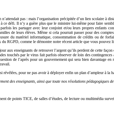
on n’attendait pas : mais l’organisation précipitée d’un lien scolaire à d
 ce défi. Il n’y a guère plus que le ministre lui-même pour faire sembla
nt parfois les partager avec leur conjoint et/ou leurs propres enfants 
illes de leurs élèves. Même si cela pourrait passer pour des comptes d’
usure du matériel informatique, consommation de crédits ou de forfait
ux du RGPD, comme le démontre notre récent article que vous pouvez lire
ce jour aux enseignants de retrouver l’argent qu’ils perdent de cette fa
des touchés par le virus fait parfois observer de loin des contingences a
la question de l’après pour un gouvernement qui sera bien davantage e
ravail.
nsi révélées, pour ne pas avoir à déployer enfin un plan d’ampleur à la
pement des enseignants, ainsi que toute nos résolutions pédagogiques de
ent de points TICE, de salles d’études, de lecture ou multimédia survei