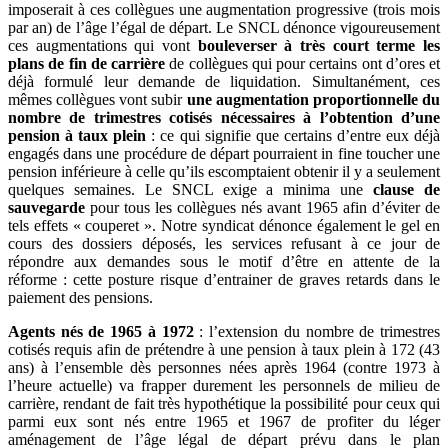
imposerait à ces collègues une augmentation progressive (trois mois
par an) de l’âge l’égal de départ. Le SNCL dénonce vigoureusement
ces augmentations qui vont
bouleverser à très court terme les
plans de fin de carrière
de collègues qui pour certains ont d’ores et
déjà formulé leur demande de liquidation. Simultanément, ces
mêmes collègues vont subir
une augmentation proportionnelle du
nombre de trimestres cotisés nécessaires à l’obtention d’une
pension à taux plein
: ce qui signifie que certains d’entre eux déjà
engagés dans une procédure de départ pourraient in fine toucher une
pension inférieure à celle qu’ils escomptaient obtenir il y a seulement
quelques semaines. Le SNCL exige a minima une
clause de
sauvegarde
pour tous les collègues nés avant 1965 afin d’éviter de
tels effets « couperet ». Notre syndicat dénonce également le gel en
cours des dossiers déposés, les services refusant à ce jour de
répondre aux demandes sous le motif d’être en attente de la
réforme : cette posture risque d’entrainer de graves retards dans le
paiement des pensions.
Agents nés de 1965 à 1972
: l’extension du nombre de trimestres
cotisés requis afin de prétendre à une pension à taux plein à 172 (43
ans) à l’ensemble dès personnes nées après 1964 (contre 1973 à
l’heure actuelle) va frapper durement les personnels de milieu de
carrière, rendant de fait très hypothétique la possibilité pour ceux qui
parmi eux sont nés entre 1965 et 1967 de profiter du léger
aménagement de l’âge légal de départ prévu dans le plan